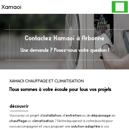
Panneau de gestion des cookies
Xamaoi
Contactez Xamaoi à Arbonne
Une demande ? Posez-nous votre question !
XAMAOI CHAUFFAGE ET CLIMATISATION
Nous sommes à votre écoute pour tous vos projets
découvrir
Vous avez un projet d’
installation
, d’
entretien
ou de
dépannage
en
chauffage
ou
climatisation
? Notre équipe est à votre écoute pour
vous accompagner et vous proposer une
solution adaptée
à vos