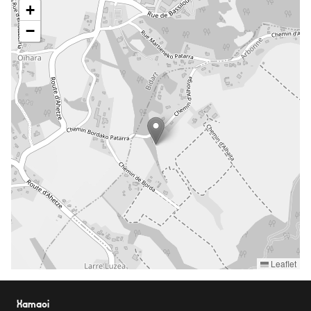
xamaoi.fm@gmail.com
+
−
Leaflet
Xamaoi