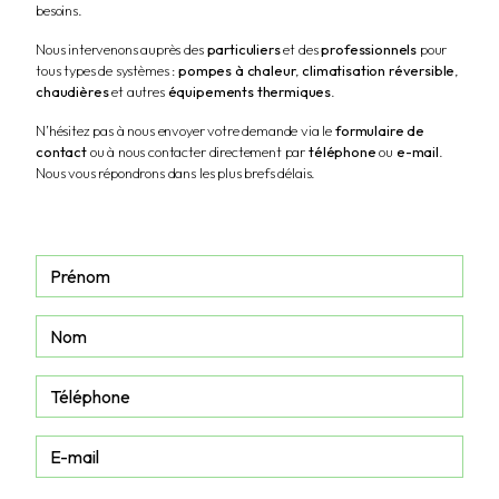
besoins.
Nous intervenons auprès des
particuliers
et des
professionnels
pour
tous types de systèmes :
pompes à chaleur
,
climatisation réversible
,
chaudières
et autres
équipements thermiques
.
N’hésitez pas à nous envoyer votre demande via le
formulaire de
contact
ou à nous contacter directement par
téléphone
ou
e-mail
.
Nous vous répondrons dans les plus brefs délais.