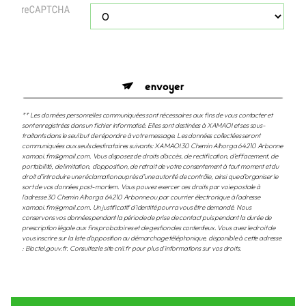
envoyer
** Les données personnelles communiquées sont nécessaires aux fins de vous contacter et
sont enregistrées dans un fichier informatisé. Elles sont destinées à XAMAOI et ses sous-
traitants dans le seul but de répondre à votre message. Les données collectées seront
communiquées aux seuls destinataires suivants: XAMAOI 30 Chemin Alhorga 64210 Arbonne
xamaoi.fm@gmail.com. Vous disposez de droits d’accès, de rectification, d’effacement, de
portabilité, de limitation, d’opposition, de retrait de votre consentement à tout moment et du
droit d’introduire une réclamation auprès d’une autorité de contrôle, ainsi que d’organiser le
sort de vos données post-mortem. Vous pouvez exercer ces droits par voie postale à
l'adresse 30 Chemin Alhorga 64210 Arbonne ou par courrier électronique à l'adresse
xamaoi.fm@gmail.com. Un justificatif d'identité pourra vous être demandé. Nous
conservons vos données pendant la période de prise de contact puis pendant la durée de
prescription légale aux fins probatoires et de gestion des contentieux. Vous avez le droit de
vous inscrire sur la liste d'opposition au démarchage téléphonique, disponible à cette adresse
:
Bloctel.gouv.fr
. Consultez le site cnil.fr pour plus d’informations sur vos droits.