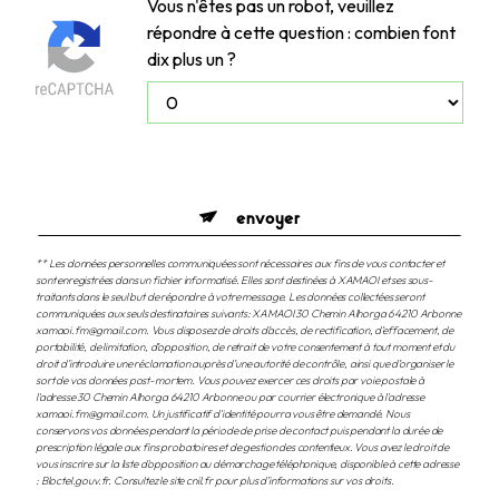
Vous n'êtes pas un robot, veuillez
répondre à cette question : combien font
dix plus un ?
envoyer
** Les données personnelles communiquées sont nécessaires aux fins de vous contacter et
sont enregistrées dans un fichier informatisé. Elles sont destinées à XAMAOI et ses sous-
traitants dans le seul but de répondre à votre message. Les données collectées seront
communiquées aux seuls destinataires suivants: XAMAOI 30 Chemin Alhorga 64210 Arbonne
xamaoi.fm@gmail.com. Vous disposez de droits d’accès, de rectification, d’effacement, de
portabilité, de limitation, d’opposition, de retrait de votre consentement à tout moment et du
droit d’introduire une réclamation auprès d’une autorité de contrôle, ainsi que d’organiser le
sort de vos données post-mortem. Vous pouvez exercer ces droits par voie postale à
l'adresse 30 Chemin Alhorga 64210 Arbonne ou par courrier électronique à l'adresse
xamaoi.fm@gmail.com. Un justificatif d'identité pourra vous être demandé. Nous
conservons vos données pendant la période de prise de contact puis pendant la durée de
prescription légale aux fins probatoires et de gestion des contentieux. Vous avez le droit de
vous inscrire sur la liste d'opposition au démarchage téléphonique, disponible à cette adresse
:
Bloctel.gouv.fr
. Consultez le site cnil.fr pour plus d’informations sur vos droits.