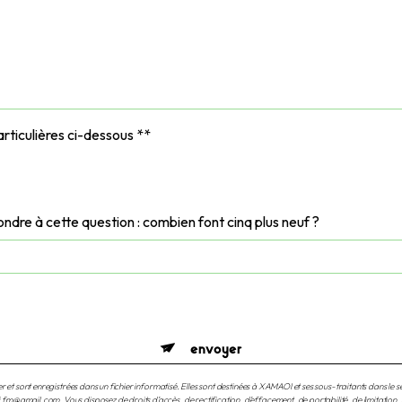
rticulières ci-dessous **
ondre à cette question : combien font cinq plus neuf ?
envoyer
et sont enregistrées dans un fichier informatisé. Elles sont destinées à XAMAOI et ses sous-traitants dans l
mail.com. Vous disposez de droits d’accès, de rectification, d’effacement, de portabilité, de limitation, d’