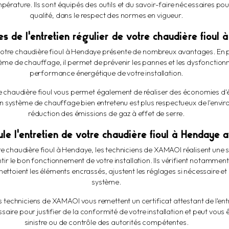
rature. Ils sont équipés des outils et du savoir-faire nécessaires pou
qualité, dans le respect des normes en vigueur.
s de l'entretien régulier de votre chaudière fioul
 votre chaudière fioul à Hendaye présente de nombreux avantages. En p
me de chauffage, il permet de prévenir les pannes et les dysfonctionn
performance énergétique de votre installation.
re chaudière fioul vous permet également de réaliser des économies d'
un système de chauffage bien entretenu est plus respectueux de l'envir
réduction des émissions de gaz à effet de serre.
e l'entretien de votre chaudière fioul à Hendaye
tre chaudière fioul à Hendaye, les techniciens de XAMAOI réalisent une 
 le bon fonctionnement de votre installation. Ils vérifient notamment l
ttoient les éléments encrassés, ajustent les réglages si nécessaire et 
système.
s techniciens de XAMAOI vous remettent un certificat attestant de l'ent
saire pour justifier de la conformité de votre installation et peut vou
sinistre ou de contrôle des autorités compétentes.