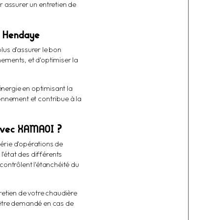
r assurer un entretien de
 à Hendaye
lus d'assurer le bon
ements, et d'optimiser la
énergie en optimisant la
onnement et contribue à la
 avec XAMAOI ?
série d'opérations de
'état des différents
contrôlent l'étanchéité du
retien de votre chaudière
s être demandé en cas de