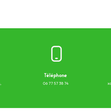
Téléphone
,
06 77 57 38 74
x