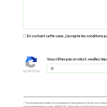
En cochant cette case, j'accepte les conditions pa
Vous n'êtes pas un robot, veuillez rép
** Les données personnelles communiquées sont nécessaires aux fins de vous contacter 
aux seuls destinataires suivants: XAMAOI 30 Chemin Alhorga 64210 Arbonne xamaoi.fm@g