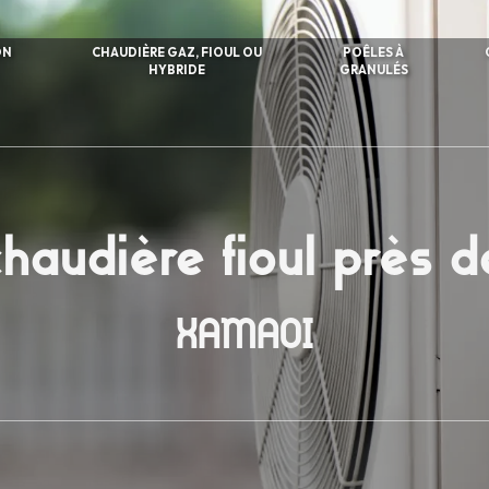
ON
CHAUDIÈRE GAZ, FIOUL OU
POÊLES À
HYBRIDE
GRANULÉS
chaudière fioul près
XAMAOI