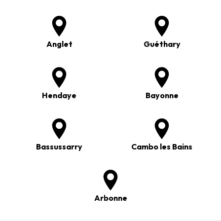
Anglet
Guéthary
Hendaye
Bayonne
Bassussarry
Cambo les Bains
Arbonne