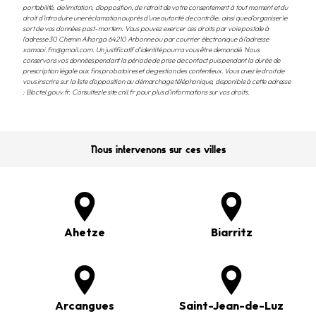
portabilité, de limitation, d’opposition, de retrait de votre consentement à tout moment et du
droit d’introduire une réclamation auprès d’une autorité de contrôle, ainsi que d’organiser le
sort de vos données post-mortem. Vous pouvez exercer ces droits par voie postale à
l'adresse 30 Chemin Alhorga 64210 Arbonne ou par courrier électronique à l'adresse
xamaoi.fm@gmail.com. Un justificatif d'identité pourra vous être demandé. Nous
conservons vos données pendant la période de prise de contact puis pendant la durée de
prescription légale aux fins probatoires et de gestion des contentieux. Vous avez le droit de
vous inscrire sur la liste d'opposition au démarchage téléphonique, disponible à cette adresse
:
Bloctel.gouv.fr
. Consultez le site cnil.fr pour plus d’informations sur vos droits.
Nous intervenons sur ces villes
Ahetze
Biarritz
Arcangues
Saint-Jean-de-Luz