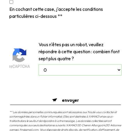
En cochant cette case, j'accepte les conditions
particulières ci-dessous **
Vous n'êtes pas un robot, veuillez
répondre à cette question : combien font
sept plus quatre ?
envoyer
** Les données personnelles communiquées sont nécessaires aux fins de vous contacter et
sont enregistrées dans un fichier informatisé. Elles sont destinées à XAMAOI et ses sous-
traitants dans le seul but de répondre à votre message. Les données collectées seront
communiquées aux seuls destinataires suivants: XAMAOI 30 Chemin Alhorga 64210 Arbonne
xamaoi.fm@gmail.com. Vous disposez de droits d’accès, de rectification, d’effacement, de