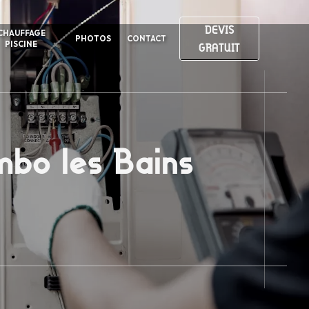
DEVIS
CHAUFFAGE
PHOTOS
CONTACT
PISCINE
GRATUIT
ambo les Bains