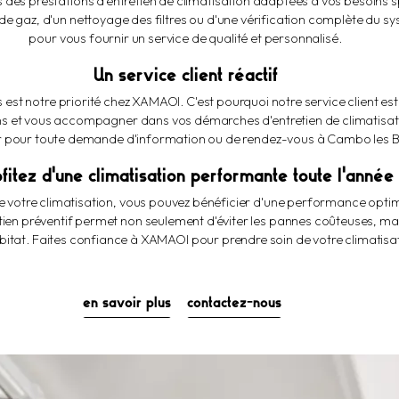
es prestations d'entretien de climatisation adaptées à vos besoins s
e gaz, d'un nettoyage des filtres ou d'une vérification complète du sy
pour vous fournir un service de qualité et personnalisé.
Un service client réactif
s est notre priorité chez XAMAOI. C'est pourquoi notre service client es
s et vous accompagner dans vos démarches d'entretien de climatisati
 pour toute demande d'information ou de rendez-vous à Cambo les B
fitez d'une climatisation performante toute l'année
de votre climatisation, vous pouvez bénéficier d'une performance opti
etien préventif permet non seulement d'éviter les pannes coûteuses, mai
habitat. Faites confiance à XAMAOI pour prendre soin de votre climatis
en savoir plus
contactez-nous