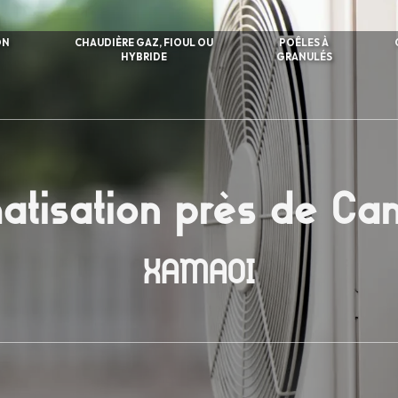
ON
CHAUDIÈRE GAZ, FIOUL OU
POÊLES À
HYBRIDE
GRANULÉS
matisation près de C
XAMAOI