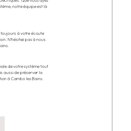
pécifiques. Que vous ayez
stème, notre équipe est là
t toujours à votre écoute
on. N'hésitez pas à nous
ains.
male de votre système tout
s aussi de préserver la
ation à Cambo les Bains.