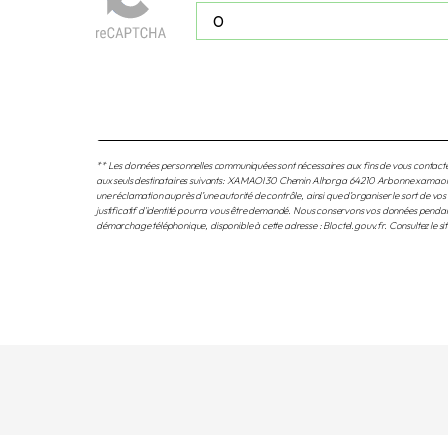
** Les données personnelles communiquées sont nécessaires aux fins de vous contacter 
aux seuls destinataires suivants: XAMAOI 30 Chemin Alhorga 64210 Arbonne xamaoi.fm@g
une réclamation auprès d’une autorité de contrôle, ainsi que d’organiser le sort de
justificatif d'identité pourra vous être demandé. Nous conservons vos données pendant l
démarchage téléphonique, disponible à cette adresse :
Bloctel.gouv.fr
. Consultez le s