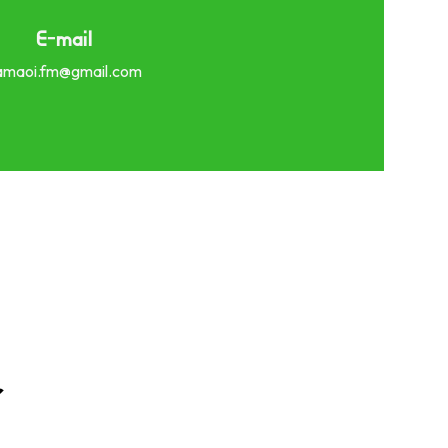
E-mail
amaoi.fm@gmail.com
r