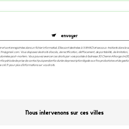
envoyer
et sont enregistrées dans un fichier informatisé. Elles sont destinées à XAMAOI et ses sous-traitants dans l
mail.com. Vous disposez de droits d’accès, de rectification, d’effacement, de portabilité, de limitation, d’
 vos données post-mortem. Vous pouvez exercer ces droits par voie postale à l'adresse 30 Chemin Alhorga 64
a période de prise de contact puis pendant la durée de prescription légale aux fins probatoires et de gestion de
ite cnil.fr pour plus d’informations sur vos droits.
Nous intervenons sur ces villes