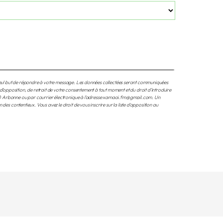
e seul but de répondre à votre message. Les données collectées seront communiquées
opposition, de retrait de votre consentement à tout moment et du droit d’introduire
210 Arbonne ou par courrier électronique à l'adresse xamaoi.fm@gmail.com. Un
s contentieux. Vous avez le droit de vous inscrire sur la liste d'opposition au