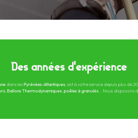
Des années d'expérience
nne
dans les
Pyrénées-Atlantiques
, est à votre service depuis plus de 
urs
,
Ballons Thermodynamiques
,
poêles à granulés
... Nous disposons d