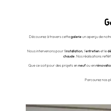
G
Découvrez à travers cette
galerie
un aperçu de notr
Nous intervenons pour l’
installation
, l’
entretien
et le
d
chaude
. Nos réalisations refl
Que ce soit pour des projets en
neuf
ou en
rénovati
Parcourez nos p