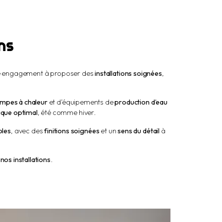
ns
tre engagement à proposer des
installations soignées
,
mpes à chaleur
et d’équipements de
production d’eau
ique optimal
, été comme hiver.
bles
, avec des
finitions soignées
et un
sens du détail
à
 nos installations
.