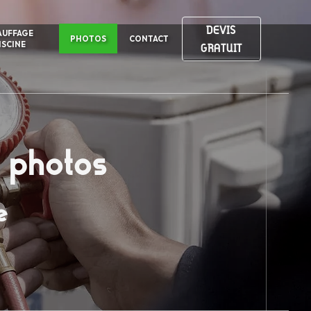
DEVIS
AUFFAGE
PHOTOS
CONTACT
ISCINE
GRATUIT
n photos
e