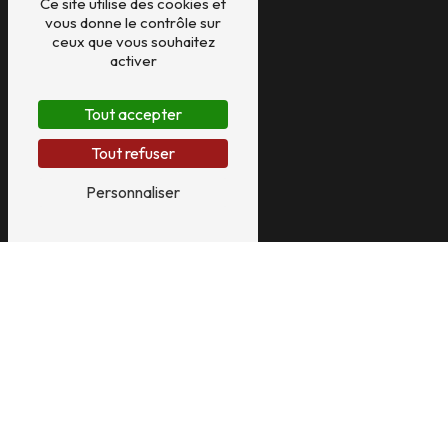
Chauffage piscine
Ce site utilise des cookies et
Photos
vous donne le contrôle sur
Contact
ceux que vous souhaitez
Mentions légales
activer
Nos prestations
Tout accepter
Dépannage pompes à chaleur
Tout refuser
Dépannage chaudière
Personnaliser
Dépannage poêles à granulés
Entretien pompe à chaleur
Entretien climatisation
Entretien chaudière gaz
Entretien chaudière fioul
Entretien pompe à chaleur hybride
Installation pompe à chaleur
Installation climatisation
Installation chaudière gaz
Installation chaudière fioul
Installation pompe à chaleur hybride
Installation poêles à granulés