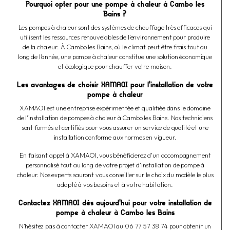
Pourquoi opter pour une pompe à chaleur à Cambo les
Bains ?
Les pompes à chaleur sont des systèmes de chauffage très efficaces qui
utilisent les ressources renouvelables de l'environnement pour produire
de la chaleur. À Cambo les Bains, où le climat peut être frais tout au
long de l'année, une pompe à chaleur constitue une solution économique
et écologique pour chauffer votre maison.
Les avantages de choisir XAMAOI pour l'installation de votre
pompe à chaleur
XAMAOI est une entreprise expérimentée et qualifiée dans le domaine
de l'installation de pompes à chaleur à Cambo les Bains. Nos techniciens
sont formés et certifiés pour vous assurer un service de qualité et une
installation conforme aux normes en vigueur.
En faisant appel à XAMAOI, vous bénéficierez d'un accompagnement
personnalisé tout au long de votre projet d'installation de pompe à
chaleur. Nos experts sauront vous conseiller sur le choix du modèle le plus
adapté à vos besoins et à votre habitation.
Contactez XAMAOI dès aujourd'hui pour votre installation de
pompe à chaleur à Cambo les Bains
N'hésitez pas à contacter XAMAOI au 06 77 57 38 74 pour obtenir un