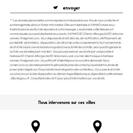
envoyer
** Les données personnelles communiquées sont nécessaires aux fins de vous contacter et
sont enregistrées dans un fichier informatisé. Elles sont destinées à XAMAOI et ses sous-
traitants dans le seul but de répondre à votre message. Les données collectées seront
communiquées aux seuls destinataires suivants: XAMAOI 30 Chemin Alhorga 64210 Arbonne
xamaoi.fm@gmail.com. Vous disposez de droits d’accès, de rectification, d’effacement, de
portabilité, de limitation, d’opposition, de retrait de votre consentement à tout moment et du
droit d’introduire une réclamation auprès d’une autorité de contrôle, ainsi que d’organiser le
sort de vos données post-mortem. Vous pouvez exercer ces droits par voie postale à
l'adresse 30 Chemin Alhorga 64210 Arbonne ou par courrier électronique à l'adresse
xamaoi.fm@gmail.com. Un justificatif d'identité pourra vous être demandé. Nous
conservons vos données pendant la période de prise de contact puis pendant la durée de
prescription légale aux fins probatoires et de gestion des contentieux. Vous avez le droit de
vous inscrire sur la liste d'opposition au démarchage téléphonique, disponible à cette adresse
:
Bloctel.gouv.fr
. Consultez le site cnil.fr pour plus d’informations sur vos droits.
Nous intervenons sur ces villes