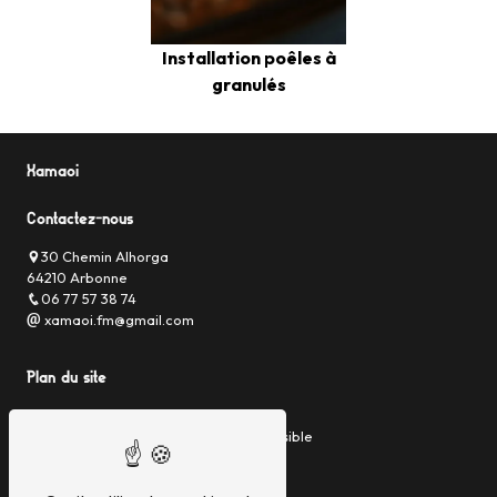
Installation poêles à
granulés
Xamaoi
Contactez-nous
30 Chemin Alhorga
64210 Arbonne
06 77 57 38 74
xamaoi.fm@gmail.com
Plan du site
Accueil
Pompe à chaleur & climatisation réversible
Chaudière Gaz, Fioul ou Hybride
Poêles à granulés