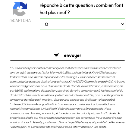
répondre à cette question : combien font
huit plus neuf ?
envoyer
** Les données personnelles communiquées sont nécessaires aux fins de vous contacter et
sont enregistrées dans un fichier informatisé. Elles sont destinées à XAMAOI et ses sous-
traitants dans le seul but de répondre à votre message. Les données collectées seront
communiquées aux seuls destinataires suivants: XAMAOI 30 Chemin Alhorga 64210 Arbonne
xamaoi.fm@gmail.com. Vous disposez de droits d’accès, de rectification, d’effacement, de
portabilité, de limitation, d’opposition, de retrait de votre consentement à tout moment et du
droit d’introduire une réclamation auprès d’une autorité de contrôle, ainsi que d’organiser le
sort de vos données post-mortem. Vous pouvez exercer ces droits par voie postale à
l'adresse 30 Chemin Alhorga 64210 Arbonne ou par courrier électronique à l'adresse
xamaoi.fm@gmail.com. Un justificatif d'identité pourra vous être demandé. Nous
conservons vos données pendant la période de prise de contact puis pendant la durée de
prescription légale aux fins probatoires et de gestion des contentieux. Vous avez le droit de
vous inscrire sur la liste d'opposition au démarchage téléphonique, disponible à cette adresse
:
Bloctel.gouv.fr
. Consultez le site cnil.fr pour plus d’informations sur vos droits.