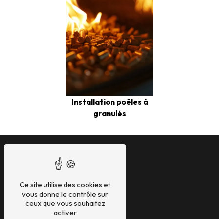
Installation poêles à
granulés
Xamaoi
Contactez-nous
Ce site utilise des cookies et
30 Chemin Alhorga
vous donne le contrôle sur
64210 Arbonne
ceux que vous souhaitez
06 77 57 38 74
activer
xamaoi.fm@gmail.com