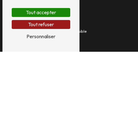
Tout accepter
Plan du site
Tout refuser
Accueil
Pompe à chaleur & climatisation réversible
Personnaliser
Chaudière Gaz, Fioul ou Hybride
Poêles à granulés
Chauffage piscine
Photos
Contact
Mentions légales
Nos prestations
Dépannage pompes à chaleur
Dépannage chaudière
Dépannage poêles à granulés
Entretien pompe à chaleur
Entretien climatisation
Entretien chaudière gaz
Entretien chaudière fioul